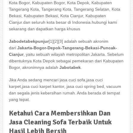
Kota Bogor, Kabupaten Bogor, Kota Depok, Kabupaten
Tangerang Kota, Tangerang Kota, Tangerang Selatan, Kota
Bekasi, Kabupaten Bekasi, Kota Cianjur, Kabupaten
Cianjur.dan seluruh kota besar di Indonesia.hubungi kami
sekarang dan dapatkan harga khusus
Jabodetabekpunjur
[1]
[2]
[3]
adalah sebuah akronim
dari
Jakarta-Bogor-Depok-Tangerang-Bekasi-Puncak-
Cianjur
, yaitu sebuah wilayah metropolitan Jakarta. Sebelum
dibentuknya Kota Depok sebagai pemekaran dari Kabupaten
Bogor, akronimnya adalah
Jabotabek
.
Jika Anda sedang mencari jasa cuci sofa,jasa cuci
karpet,jasa cuci karpet kantor, jasa cuci spring bed, vacuum
dan segala jenis kebersihan rumah. Anda berada di tempat
yang tepat.
Ketahui
Cara
Membersihkan
Dan
Jasa
Cleaning
Sofa
Terbaik
Untuk
Hasil
Lebih
Bersih