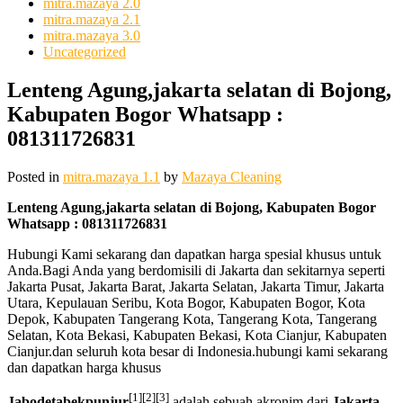
mitra.mazaya 2.0
mitra.mazaya 2.1
mitra.mazaya 3.0
Uncategorized
Lenteng Agung,jakarta selatan di Bojong,
Kabupaten Bogor Whatsapp :
081311726831
Posted in
mitra.mazaya 1.1
by
Mazaya Cleaning
Lenteng Agung,jakarta selatan di Bojong, Kabupaten Bogor
Whatsapp : 081311726831
Hubungi Kami sekarang dan dapatkan harga spesial khusus untuk
Anda.Bagi Anda yang berdomisili di Jakarta dan sekitarnya seperti
Jakarta Pusat, Jakarta Barat, Jakarta Selatan, Jakarta Timur, Jakarta
Utara, Kepulauan Seribu, Kota Bogor, Kabupaten Bogor, Kota
Depok, Kabupaten Tangerang Kota, Tangerang Kota, Tangerang
Selatan, Kota Bekasi, Kabupaten Bekasi, Kota Cianjur, Kabupaten
Cianjur.dan seluruh kota besar di Indonesia.hubungi kami sekarang
dan dapatkan harga khusus
[1]
[2]
[3]
Jabodetabekpunjur
adalah sebuah akronim dari
Jakarta-