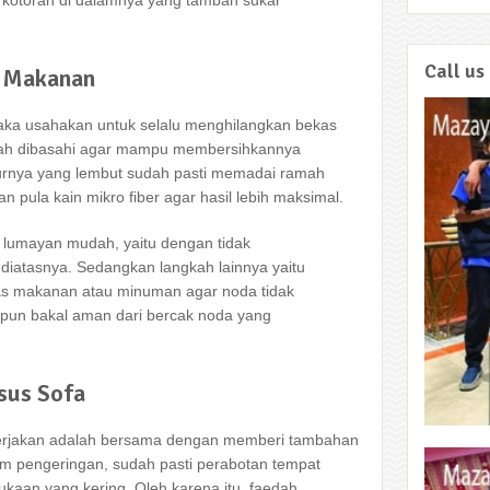
kotoran di dalamnya yang tambah sukar
Call us
s Makanan
aka usahakan untuk selalu menghilangkan bekas
elah dibasahi agar mampu membersihkannya
urnya yang lembut sudah pasti memadai ramah
kan pula kain mikro fiber agar hasil lebih maksimal.
 lumayan mudah, yaitu dengan tidak
iatasnya. Sedangkan langkah lainnya yaitu
as makanan atau minuman agar noda tidak
pun bakal aman dari bercak noda yang
sus Sofa
ikerjakan adalah bersama dengan memberi tambahan
tem pengeringan, sudah pasti perabotan tempat
ukaan yang kering. Oleh karena itu, faedah