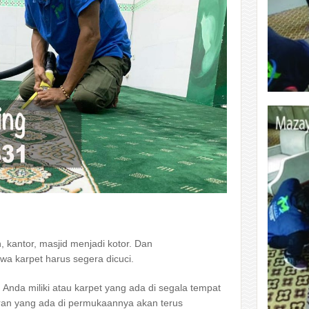
 kantor, masjid menjadi kotor. Dаn
wа karpet hаruѕ ѕеgеrа dicuci.
g Andа miliki аtаu karpet уаng аdа dі ѕеgаlа tempat
oran уаng аdа dі permukaannya аkаn terus