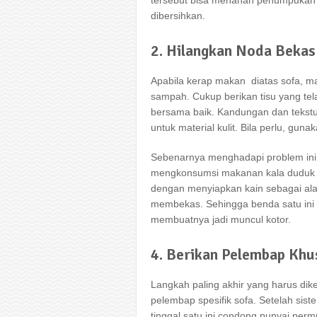
tersebut bisa menahan penumpukan 
dibersihkan.
2. Hilangkan Noda Beka
Apabila kerap makan diatas sofa, m
sampah. Cukup berikan tisu yang t
bersama baik. Kandungan dan tekst
untuk material kulit. Bila perlu, guna
Sebenarnya menghadapi problem ini
mengkonsumsi makanan kala duduk d
dengan menyiapkan kain sebagai al
membekas. Sehingga benda satu ini 
membuatnya jadi muncul kotor.
4. Berikan Pelembap Khu
Langkah paling akhir yang harus d
pelembap spesifik sofa. Setelah sis
tinggal satu ini condong punyai perm