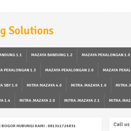
g Solutions
ANDUNG 1.1
MAZAYA BANDUNG 1.2
MAZAYA PEKALONGAN 1.0
A PEKALONGAN 1.3
MAZAYA PEKALONGAN 2.0
MAZAYA PEKAL
A SBY 1.0
MITRA MAZAYA 4.0
MITRA.MAZAYA 1.0
MITRA.
A 1.4
MITRA.MAZAYA 2.0
MITRA.MAZAYA 2.1
MITRA.MAZ
Call us
 BOGOR HUBUNGI KAMI : 081311726831