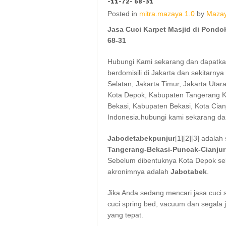
-11-72- 68-31
Posted in
mitra.mazaya 1.0
by
Mazay
Jasa Cuci Karpet Masjid di Pondok
68-31
Hubungi Kami sekarang dan dapatkan
berdomisili di Jakarta dan sekitarnya
Selatan, Jakarta Timur, Jakarta Uta
Kota Depok, Kabupaten Tangerang Ko
Bekasi, Kabupaten Bekasi, Kota Cianj
Indonesia.hubungi kami sekarang d
Jabodetabekpunjur
[1]
[2]
[3]
adalah 
Tangerang-Bekasi-Puncak-Cianjur
Sebelum dibentuknya Kota Depok se
akronimnya adalah
Jabotabek
.
Jika Anda sedang mencari jasa cuci so
cuci spring bed, vacuum dan segala 
yang tepat.