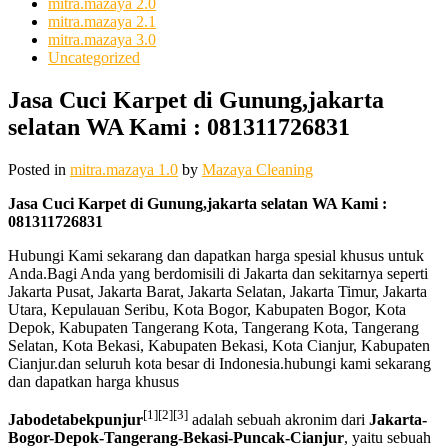
mitra.mazaya 2.0
mitra.mazaya 2.1
mitra.mazaya 3.0
Uncategorized
Jasa Cuci Karpet di Gunung,jakarta
selatan WA Kami : 081311726831
Posted in
mitra.mazaya 1.0
by
Mazaya Cleaning
Jasa Cuci Karpet di Gunung,jakarta selatan WA Kami :
081311726831
Hubungi Kami sekarang dan dapatkan harga spesial khusus untuk
Anda.Bagi Anda yang berdomisili di Jakarta dan sekitarnya seperti
Jakarta Pusat, Jakarta Barat, Jakarta Selatan, Jakarta Timur, Jakarta
Utara, Kepulauan Seribu, Kota Bogor, Kabupaten Bogor, Kota
Depok, Kabupaten Tangerang Kota, Tangerang Kota, Tangerang
Selatan, Kota Bekasi, Kabupaten Bekasi, Kota Cianjur, Kabupaten
Cianjur.dan seluruh kota besar di Indonesia.hubungi kami sekarang
dan dapatkan harga khusus
[1]
[2]
[3]
Jabodetabekpunjur
adalah sebuah akronim dari
Jakarta-
Bogor-Depok-Tangerang-Bekasi-Puncak-Cianjur
, yaitu sebuah