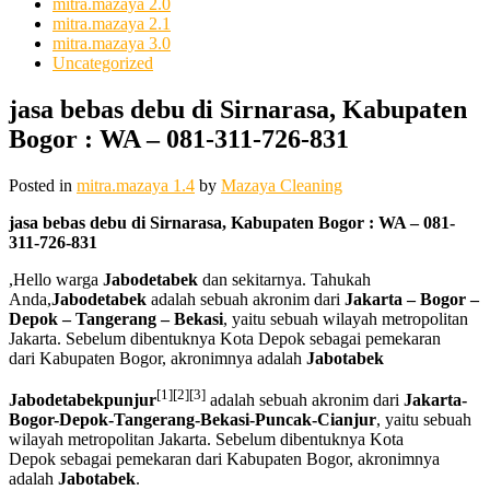
mitra.mazaya 2.0
mitra.mazaya 2.1
mitra.mazaya 3.0
Uncategorized
jasa bebas debu di Sirnarasa, Kabupaten
Bogor : WA – 081-311-726-831
Posted in
mitra.mazaya 1.4
by
Mazaya Cleaning
jasa bebas debu di Sirnarasa, Kabupaten Bogor : WA – 081-
311-726-831
,Hello warga
Jabodetabek
dan sekitarnya. Tahukah
Anda,
Jabodetabek
adalah sebuah akronim dari
Jakarta – Bogor –
Depok – Tangerang – Bekasi
, yaitu sebuah wilayah metropolitan
Jakarta. Sebelum dibentuknya Kota Depok sebagai pemekaran
dari Kabupaten Bogor, akronimnya adalah
Jabotabek
[1]
[2]
[3]
Jabodetabekpunjur
adalah sebuah akronim dari
Jakarta-
Bogor-Depok-Tangerang-Bekasi-Puncak-Cianjur
, yaitu sebuah
wilayah metropolitan Jakarta. Sebelum dibentuknya Kota
Depok sebagai pemekaran dari Kabupaten Bogor, akronimnya
adalah
Jabotabek
.