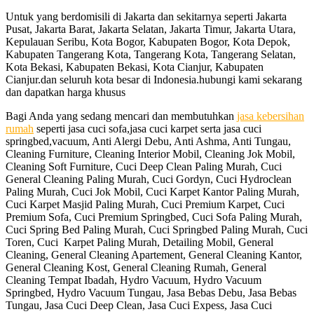
Untuk yang berdomisili di Jakarta dan sekitarnya seperti Jakarta
Pusat, Jakarta Barat, Jakarta Selatan, Jakarta Timur, Jakarta Utara,
Kepulauan Seribu, Kota Bogor, Kabupaten Bogor, Kota Depok,
Kabupaten Tangerang Kota, Tangerang Kota, Tangerang Selatan,
Kota Bekasi, Kabupaten Bekasi, Kota Cianjur, Kabupaten
Cianjur.dan seluruh kota besar di Indonesia.hubungi kami sekarang
dan dapatkan harga khusus
Bagi Anda yang sedang mencari dan membutuhkan
jasa kebersihan
rumah
seperti jasa cuci sofa,jasa cuci karpet serta jasa cuci
springbed,vacuum, Anti Alergi Debu, Anti Ashma, Anti Tungau,
Cleaning Furniture, Cleaning Interior Mobil, Cleaning Jok Mobil,
Cleaning Soft Furniture, Cuci Deep Clean Paling Murah, Cuci
General Cleaning Paling Murah, Cuci Gordyn, Cuci Hydroclean
Paling Murah, Cuci Jok Mobil, Cuci Karpet Kantor Paling Murah,
Cuci Karpet Masjid Paling Murah, Cuci Premium Karpet, Cuci
Premium Sofa, Cuci Premium Springbed, Cuci Sofa Paling Murah,
Cuci Spring Bed Paling Murah, Cuci Springbed Paling Murah, Cuci
Toren, Cuci Karpet Paling Murah, Detailing Mobil, General
Cleaning, General Cleaning Apartement, General Cleaning Kantor,
General Cleaning Kost, General Cleaning Rumah, General
Cleaning Tempat Ibadah, Hydro Vacuum, Hydro Vacuum
Springbed, Hydro Vacuum Tungau, Jasa Bebas Debu, Jasa Bebas
Tungau, Jasa Cuci Deep Clean, Jasa Cuci Expess, Jasa Cuci