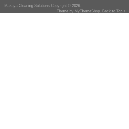
Mazaya Cleaning Solutions
Copyright © 2026.
Theme by
MyThemeShop
.
Back to Top ↑