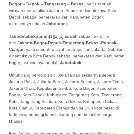
Bogor – Depok – Tangerang – Bekasi
, yaitu sebuah
wilayah metropolitan Jakarta. Sebelum dibentuknya Kota
Depok sebagai pemekaran dari Kabupaten Bogor,
akronimnya adalah
Jabotabek
Jabodetabekpunjur
[1]
[2]
[3]
adalah sebuah akronim
dari
Jakarta-Bogor-Depok-Tangerang-Bekasi-Puncak-
Cianjur
, yaitu sebuah wilayah metropolitan Jakarta. Sebelum
dibentuknya Kota Depok sebagai pemekaran dari Kabupaten
Bogor, akronimnya adalah
Jabotabek
.
Untuk yang berdomisili di Jakarta dan sekitarnya seperti
Jakarta Pusat, Jakarta Barat, Jakarta Selatan, Jakarta Timur,
Jakarta Utara, Kepulauan Seribu, Kota Bogor, Kabupaten
Bogor, Kota Depok, Kabupaten Tangerang Kota, Tangerang
Kota, Tangerang Selatan, Kota Bekasi, Kabupaten Bekasi,
Kota Cianjur, Kabupaten Cianjur.dan seluruh kota besar di
Indonesia.hubungi kami sekarang dan dapatkan harga
khusus
Bagi Anda yang sedang mencari dan membutuhkan
jasa