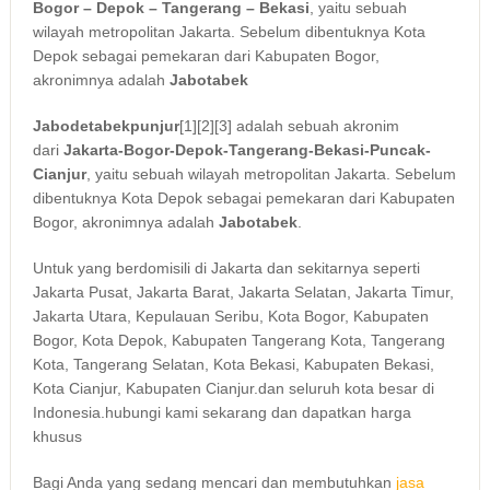
Bogor – Depok – Tangerang – Bekasi
, yaitu sebuah
wilayah metropolitan Jakarta. Sebelum dibentuknya Kota
Depok sebagai pemekaran dari Kabupaten Bogor,
akronimnya adalah
Jabotabek
Jabodetabekpunjur
[1]
[2]
[3]
adalah sebuah akronim
dari
Jakarta-Bogor-Depok-Tangerang-Bekasi-Puncak-
Cianjur
, yaitu sebuah wilayah metropolitan Jakarta. Sebelum
dibentuknya Kota Depok sebagai pemekaran dari Kabupaten
Bogor, akronimnya adalah
Jabotabek
.
Untuk yang berdomisili di Jakarta dan sekitarnya seperti
Jakarta Pusat, Jakarta Barat, Jakarta Selatan, Jakarta Timur,
Jakarta Utara, Kepulauan Seribu, Kota Bogor, Kabupaten
Bogor, Kota Depok, Kabupaten Tangerang Kota, Tangerang
Kota, Tangerang Selatan, Kota Bekasi, Kabupaten Bekasi,
Kota Cianjur, Kabupaten Cianjur.dan seluruh kota besar di
Indonesia.hubungi kami sekarang dan dapatkan harga
khusus
Bagi Anda yang sedang mencari dan membutuhkan
jasa