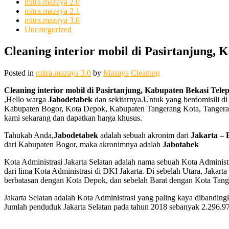
mitra.mazaya 2.0
mitra.mazaya 2.1
mitra.mazaya 3.0
Uncategorized
Cleaning interior mobil di Pasirtanjung, 
Posted in
mitra.mazaya 3.0
by
Mazaya Cleaning
Cleaning interior mobil di Pasirtanjung, Kabupaten Bekasi Telep
,Hello warga
Jabodetabek
dan sekitarnya.Untuk yang berdomisili di 
Kabupaten Bogor, Kota Depok, Kabupaten Tangerang Kota, Tangerang 
kami sekarang dan dapatkan harga khusus.
Tahukah Anda,
Jabodetabek
adalah sebuah akronim dari
Jakarta – 
dari Kabupaten Bogor, maka akronimnya adalah
Jabotabek
Kota Administrasi Jakarta Selatan adalah nama sebuah Kota Administr
dari lima Kota Administrasi di DKI Jakarta. Di sebelah Utara, Jakart
berbatasan dengan Kota Depok, dan sebelah Barat dengan Kota Tang
Jakarta Selatan adalah Kota Administrasi yang paling kaya dibandin
Jumlah penduduk Jakarta Selatan pada tahun 2018 sebanyak 2.296.9