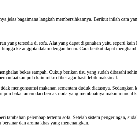
ya jelas bagaimana langkah membersihkannya. Berikut inilah cara yang
n yang tersedia di sofa. Alat yang dapat digunakan yaitu seperti kain
i hingga ke anggota dalam dengan benar. Cara berikut dapat menghamb
menghalau bekas sampah. Cukup berikan tisu yang sudah dibasahi seh
memanfaatkan pula kain mikro fiber agar hasil lebih maksimal.
tidak mengonsumsi makanan sementara duduk diatasnya. Sedangkan la
ni pun bakal aman dari bercak noda yang membuatnya makin muncul ko
i tambahan pelembap tertentu sofa. Setelah sistem pengeringan, suda
 bersinar dan aroma khas yang menenangkan.