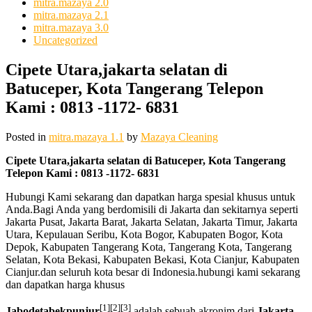
mitra.mazaya 2.0
mitra.mazaya 2.1
mitra.mazaya 3.0
Uncategorized
Cipete Utara,jakarta selatan di
Batuceper, Kota Tangerang Telepon
Kami : 0813 -1172- 6831
Posted in
mitra.mazaya 1.1
by
Mazaya Cleaning
Cipete Utara,jakarta selatan di Batuceper, Kota Tangerang
Telepon Kami : 0813 -1172- 6831
Hubungi Kami sekarang dan dapatkan harga spesial khusus untuk
Anda.Bagi Anda yang berdomisili di Jakarta dan sekitarnya seperti
Jakarta Pusat, Jakarta Barat, Jakarta Selatan, Jakarta Timur, Jakarta
Utara, Kepulauan Seribu, Kota Bogor, Kabupaten Bogor, Kota
Depok, Kabupaten Tangerang Kota, Tangerang Kota, Tangerang
Selatan, Kota Bekasi, Kabupaten Bekasi, Kota Cianjur, Kabupaten
Cianjur.dan seluruh kota besar di Indonesia.hubungi kami sekarang
dan dapatkan harga khusus
[1]
[2]
[3]
Jabodetabekpunjur
adalah sebuah akronim dari
Jakarta-