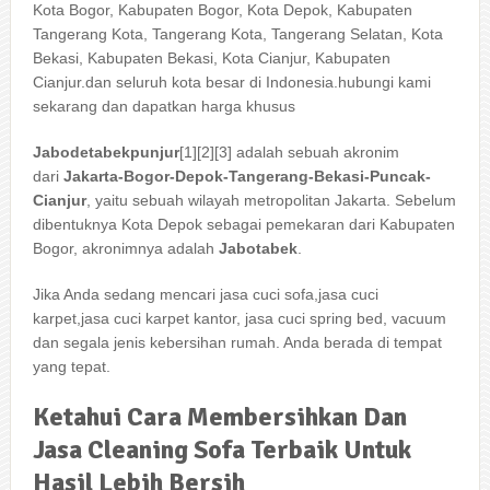
Kota Bogor, Kabupaten Bogor, Kota Depok, Kabupaten
Tangerang Kota, Tangerang Kota, Tangerang Selatan, Kota
Bekasi, Kabupaten Bekasi, Kota Cianjur, Kabupaten
Cianjur.dan seluruh kota besar di Indonesia.hubungi kami
sekarang dan dapatkan harga khusus
Jabodetabekpunjur
[1]
[2]
[3]
adalah sebuah akronim
dari
Jakarta-Bogor-Depok-Tangerang-Bekasi-Puncak-
Cianjur
, yaitu sebuah wilayah metropolitan Jakarta. Sebelum
dibentuknya Kota Depok sebagai pemekaran dari Kabupaten
Bogor, akronimnya adalah
Jabotabek
.
Jika Anda sedang mencari jasa cuci sofa,jasa cuci
karpet,jasa cuci karpet kantor, jasa cuci spring bed, vacuum
dan segala jenis kebersihan rumah. Anda berada di tempat
yang tepat.
Ketahui
Cara
Membersihkan
Dan
Jasa
Cleaning
Sofa
Terbaik
Untuk
Hasil
Lebih
Bersih