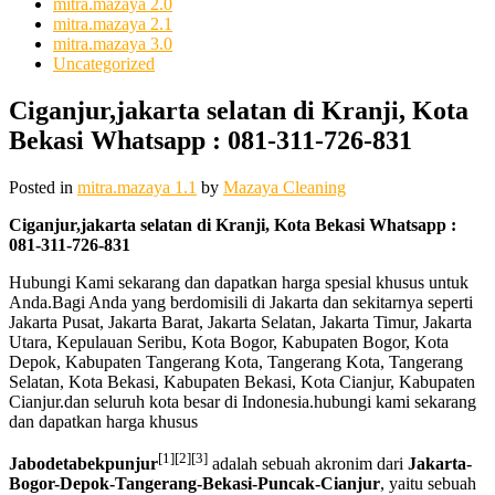
mitra.mazaya 2.0
mitra.mazaya 2.1
mitra.mazaya 3.0
Uncategorized
Ciganjur,jakarta selatan di Kranji, Kota
Bekasi Whatsapp : 081-311-726-831
Posted in
mitra.mazaya 1.1
by
Mazaya Cleaning
Ciganjur,jakarta selatan di Kranji, Kota Bekasi Whatsapp :
081-311-726-831
Hubungi Kami sekarang dan dapatkan harga spesial khusus untuk
Anda.Bagi Anda yang berdomisili di Jakarta dan sekitarnya seperti
Jakarta Pusat, Jakarta Barat, Jakarta Selatan, Jakarta Timur, Jakarta
Utara, Kepulauan Seribu, Kota Bogor, Kabupaten Bogor, Kota
Depok, Kabupaten Tangerang Kota, Tangerang Kota, Tangerang
Selatan, Kota Bekasi, Kabupaten Bekasi, Kota Cianjur, Kabupaten
Cianjur.dan seluruh kota besar di Indonesia.hubungi kami sekarang
dan dapatkan harga khusus
[1]
[2]
[3]
Jabodetabekpunjur
adalah sebuah akronim dari
Jakarta-
Bogor-Depok-Tangerang-Bekasi-Puncak-Cianjur
, yaitu sebuah