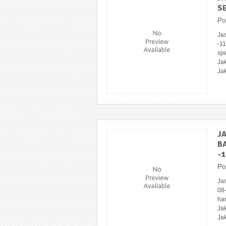
SE
Po
Jas
-1
sp
Jak
Jak
J
B
-1
Po
Ja
08
ha
Jak
Jak