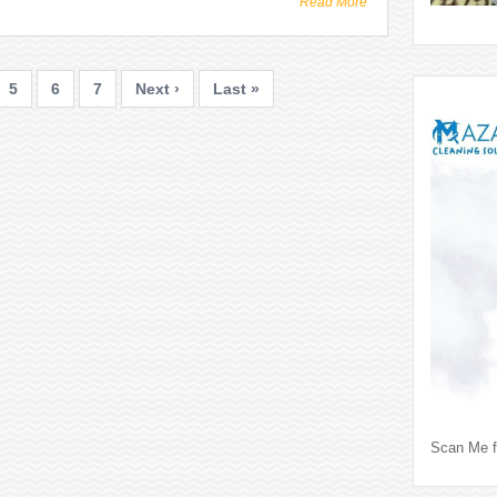
Read More
5
6
7
Next ›
Last »
Scan Me f