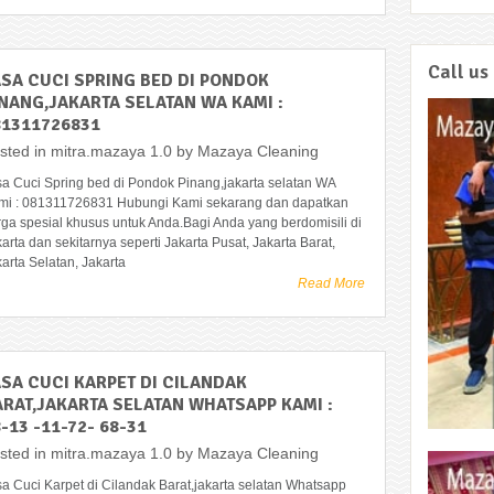
Call us
ASA CUCI SPRING BED DI PONDOK
INANG,JAKARTA SELATAN WA KAMI :
81311726831
sted in
mitra.mazaya 1.0
by
Mazaya Cleaning
sa Cuci Spring bed di Pondok Pinang,jakarta selatan WA
mi : 081311726831 Hubungi Kami sekarang dan dapatkan
rga spesial khusus untuk Anda.Bagi Anda yang berdomisili di
arta dan sekitarnya seperti Jakarta Pusat, Jakarta Barat,
arta Selatan, Jakarta
Read More
ASA CUCI KARPET DI CILANDAK
ARAT,JAKARTA SELATAN WHATSAPP KAMI :
-13 -11-72- 68-31
sted in
mitra.mazaya 1.0
by
Mazaya Cleaning
sa Cuci Karpet di Cilandak Barat,jakarta selatan Whatsapp