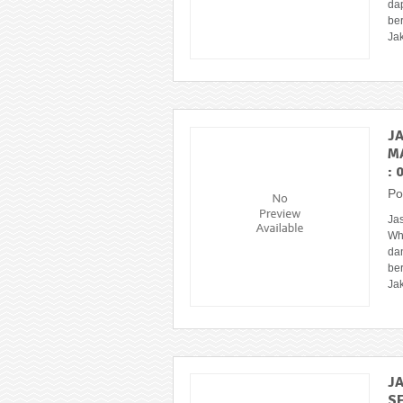
da
ber
Jak
J
M
: 
Po
Ja
Wh
da
ber
Jak
J
SE