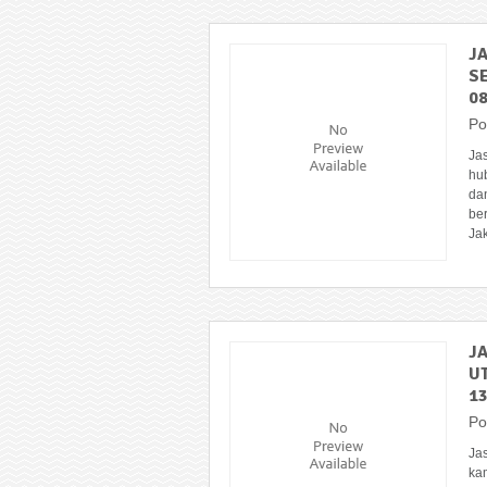
J
S
08
Po
Ja
hu
da
ber
Jak
J
U
13
Po
Ja
ka