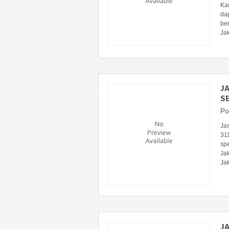
Ka
da
ber
Jak
J
SE
Po
Jas
31
sp
Jak
Jak
J