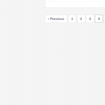
‹ Previous
1
2
3
4