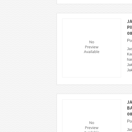
J
P
0
Po
Ja
Ka
ha
Jak
Jak
J
B
08
Po
Ja